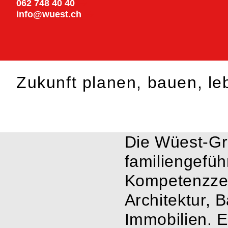
062 748 40 40
info@wuest.ch
Zukunft planen,
bauen, le
Die Wüest-Gru
familiengefüh
Kompetenzzen
Architektur,
Immobilien. E