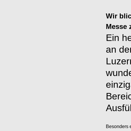
Wir bli
Messe 
Ein h
an de
Luzer
wunde
einzig
Berei
Ausfü
Besonders e