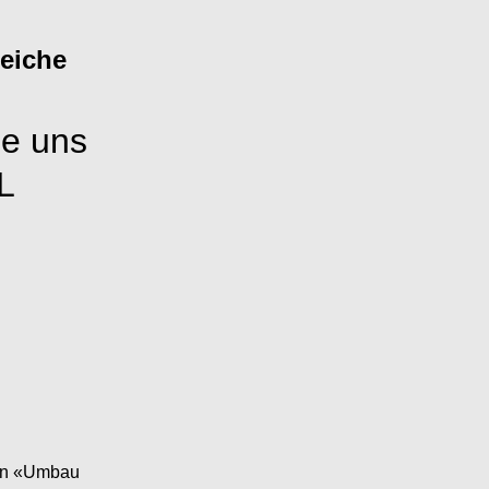
reiche
ie uns
L
gen «Umbau