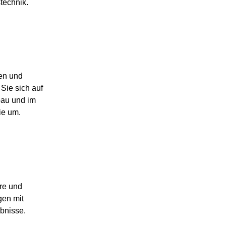
technik.
den und
Sie sich auf
bau und im
ie um.
re und
gen mit
bnisse.