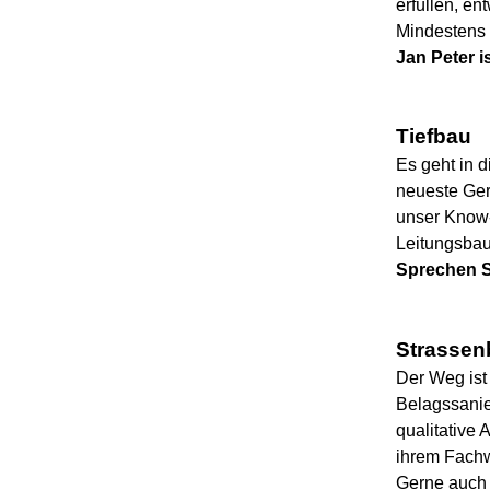
erfüllen, en
Mindestens 
Jan Peter i
Tiefbau
Es geht in 
neueste Gerä
unser Know-
Leitungsbau
Sprechen S
Strassen
Der Weg ist
Belagssanie
qualitative 
ihrem Fachw
Gerne auch 