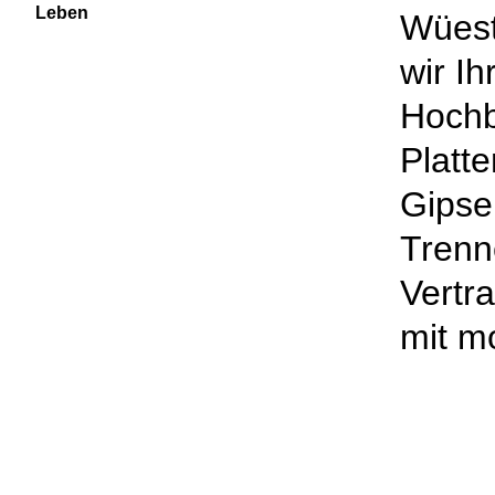
Leben
Wüest
wir I
Hochb
Platt
Gipse
Trenn
Vertra
mit mo