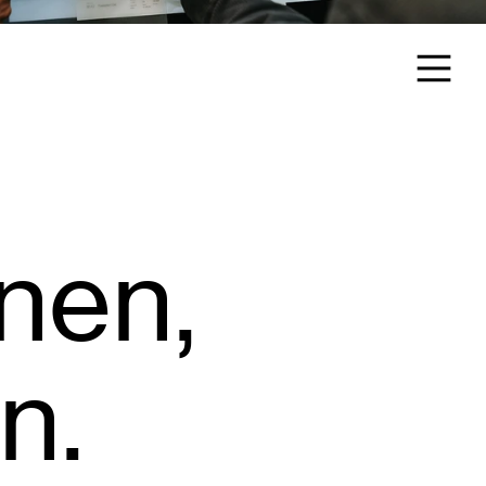
nen,
n.