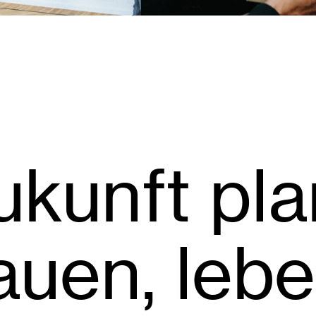
ukunft pla
auen, lebe