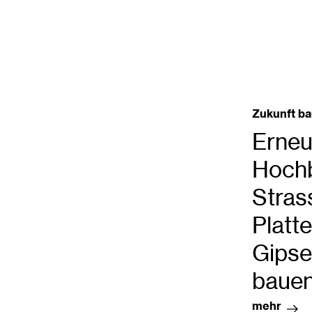
Zukunft b
Erneu
Hochb
Stras
Platt
Gipse
bauen
mehr