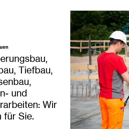
auen
erungsbau,
au, Tiefbau,
senbau,
en- und
rarbeiten: Wir
 für Sie.