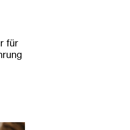
r für
hrung