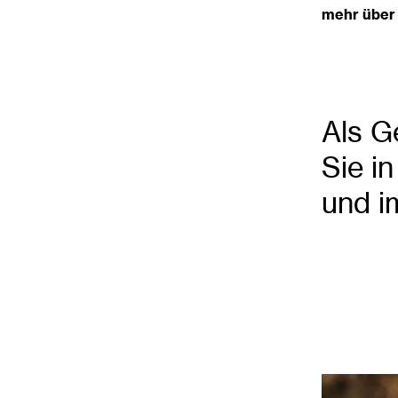
mehr über
Als G
Sie i
und i