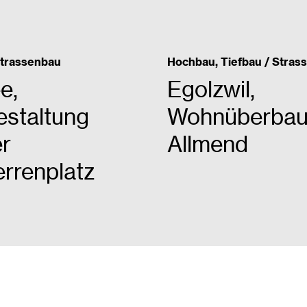
Strassenbau
Hochbau, Tiefbau / Stras
e,
Egolzwil,
staltung
Wohnüberba
er
Allmend
errenplatz