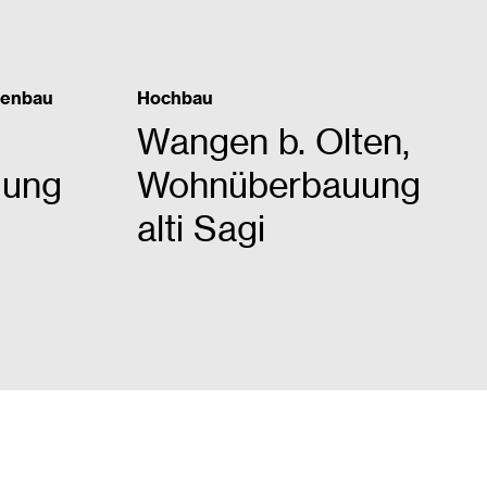
senbau
Hochbau
Wangen b. Olten,
uung
Wohnüberbauung
alti Sagi