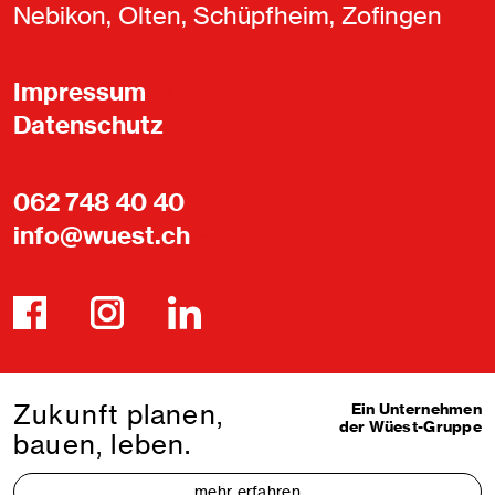
Nebikon, Olten, Schüpfheim, Zofingen
Impressum
Datenschutz
062 748 40 40
info@wuest.ch
Zukunft planen,
Ein Unternehmen
der Wüest-Gruppe
bauen, leben.
mehr erfahren